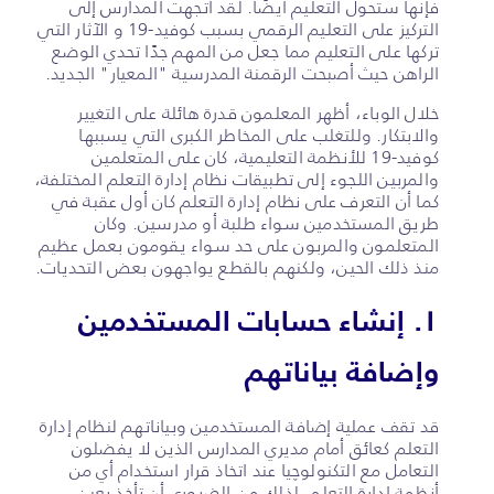
فإنها ستحول التعليم أيضًا. لقد اتجهت المدارس إلى
التركيز على التعليم الرقمي بسبب كوفيد-19 و الآثار التي
تركها على التعليم مما جعل من المهم جدًا تحدي الوضع
الراهن حيث أصبحت الرقمنة المدرسية "المعيار" الجديد.
خلال الوباء، أظهر المعلمون قدرة هائلة على التغيير
والابتكار. وللتغلب على المخاطر الكبرى التي يسببها
كوفيد-19 للأنظمة التعليمية، كان على المتعلمين
والمربين اللجوء إلى تطبيقات نظام إدارة التعلم المختلفة،
كما أن التعرف على نظام إدارة التعلم كان أول عقبة في
طريق المستخدمين سواء طلبة أو مدرسين. وكان
المتعلمون والمربون على حد سواء يقومون بعمل عظيم
منذ ذلك الحين، ولكنهم بالقطع يواجهون بعض التحديات.
١. إنشاء حسابات المستخدمين
وإضافة بياناتهم
قد تقف عملية إضافة المستخدمين وبياناتهم لنظام إدارة
التعلم كعائق أمام مديري المدارس الذين لا يفضلون
التعامل مع التكنولوچيا عند اتخاذ قرار استخدام أي من
أنظمة إدارة التعلم. لذلك من الضروري أن تأخذ بعين