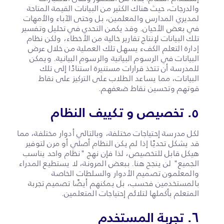
والدرجات، حيث هناك الكثير من البيانات القيمة المتاحة
لمديري المدارس والمعلمين، بل وحتى الآباء والأمهات
في بعض الأحيان. وقد يكمن التحدي في تحليل وتفسير
تلك البيانات لإنتاج تقارير خالية من الأخطاء، ولكن نظام
إدارة التعلم الكفء يسهل تلك العملية من خلال عرض
البيانات في الرسوم البيانية والرسوم البيانية. ويمكن
للمدرسة أن تتخذ قرارات مستنيرة استنادًا إلى تلك
البيانات، مما يساعد الطلاب على التركيز على نقاط
قوتهم وتحسين نقاط ضعفهم.
٥. تخصيص و تكييف النظام
لكل مدرسة إحتياجات مختلفة، وبالتالي أدوار مختلفة، مما
قد يشكل تحديًا إذا لم يكن النظام أصلي أو مرن لتوفير
هيكل قابل للتخصيص، لذا فإن نهج "نظام واحد يناسب
الجميع" لن ينجح هنا. ببعض المرونة، لا يستطيع المدراء
والمعلمون تصميم الأدوار والسلطات الخاصة
بالمستخدمين فحسب، بل يمكنهم أيضًا تصميم تجربة
المتعلم بأكملها لتلائم إحتياجات المتعلمين.
٦. تجربة المستخدم